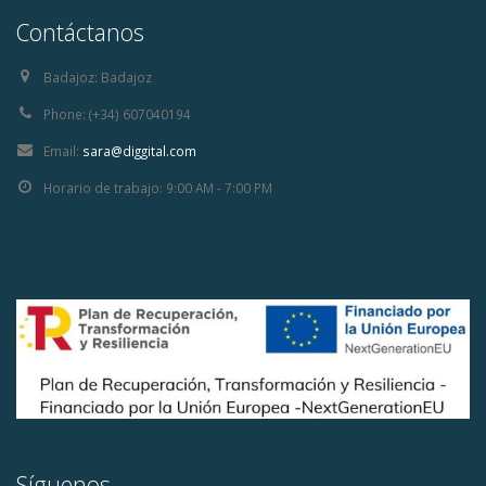
Contáctanos
Badajoz:
Badajoz
Phone:
(+34) 607040194
Email:
sara@diggital.com
Horario de trabajo:
9:00 AM - 7:00 PM
Síguenos