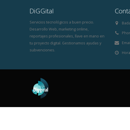
DiGGital
Cont
Servicios tecnológicos a buen precio.
Bada
Desarrollo Web, marketing online,
Pho
reportajes profesionales, llave en mano en
Email
tu proyecto digital. Gestionamos ayudas y
subvenciones.
Hora