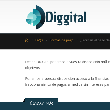
Home
FAQs
Formas de pago
¿Facilitáis el pago d
Desde DiGGital ponemos a vuestra disposición múltip
objetivos.
Ponemos a vuestra disposición acceso a la financiac
fraccionamiento de pagos a medida sin intereses para 
Conocer más