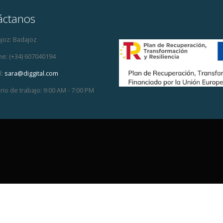
áctanos
joz:
Badajoz
ne:
(+34) 607040194
:
sara@diggital.com
rio de trabajo:
9:00 AM - 7:00 PM