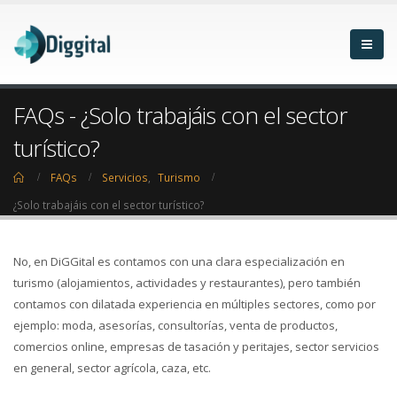
FAQs - ¿Solo trabajáis con el sector
turístico?
Home
FAQs
Servicios
,
Turismo
¿Solo trabajáis con el sector turístico?
No, en DiGGital es contamos con una clara especialización en
turismo (alojamientos, actividades y restaurantes), pero también
contamos con dilatada experiencia en múltiples sectores, como por
ejemplo: moda, asesorías, consultorías, venta de productos,
comercios online, empresas de tasación y peritajes, sector servicios
en general, sector agrícola, caza, etc.