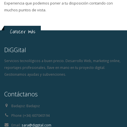
Experiencia que podemos poner a tu disposición contando con
muchos puntos de vista.
Conocer más
DiGGital
Servicios tecnológicos a buen precio. Desarrollo Web, marketing online,
reportajes profesionales, llave en mano en tu proyecto digital.
Gestionamos ayudas y subvenciones.
Contáctanos
Badajoz:
Badajoz
Phone:
(+34) 607040194
Email:
sara@diggital.com