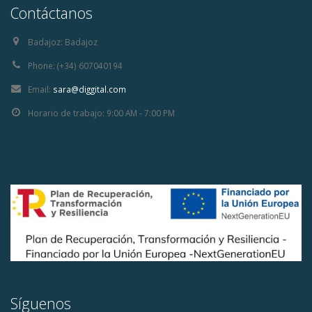
Contáctanos
Badajoz:
Badajoz
Phone:
(+34) 607040194
Email:
sara@diggital.com
Horario de trabajo:
9:00 AM - 7:00 PM
Síguenos