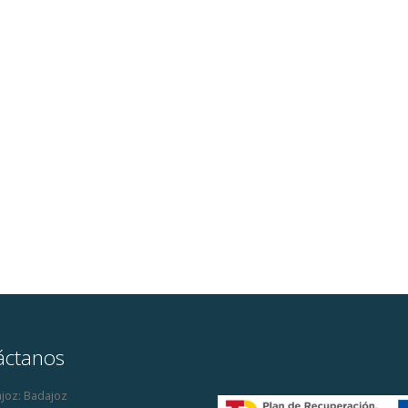
áctanos
joz:
Badajoz