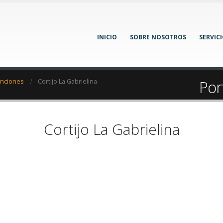
INICIO
SOBRE NOSOTROS
SERVIC
Port
enciones
Cortijo La Gabrielina
Cortijo La Gabrielina