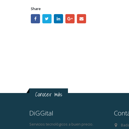
Share
Conocer más
DiGGital
Cont
Servicios tecnológicos a buen precio.
Bada