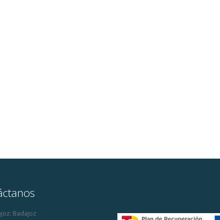
áctanos
joz:
Badajoz