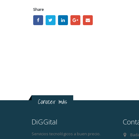
Share
Conocer más
DiGGital
Cont
Servicios tecnológicos a buen precio.
Bada