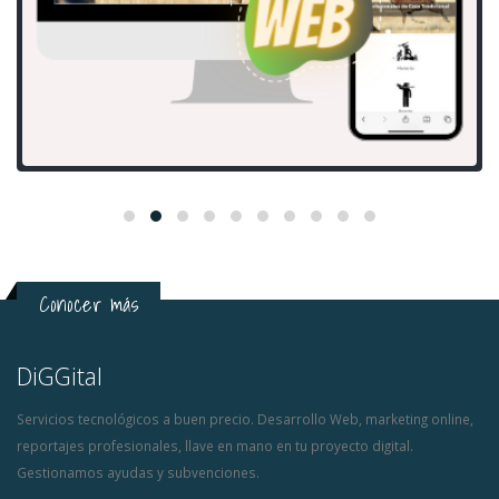
Conocer más
DiGGital
Servicios tecnológicos a buen precio. Desarrollo Web, marketing online,
reportajes profesionales, llave en mano en tu proyecto digital.
Gestionamos ayudas y subvenciones.