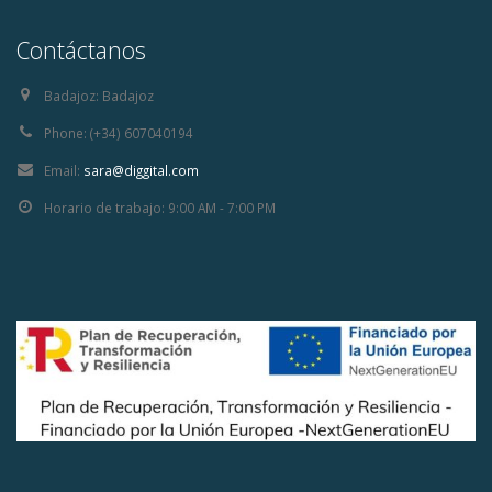
Contáctanos
Badajoz:
Badajoz
Phone:
(+34) 607040194
Email:
sara@diggital.com
Horario de trabajo:
9:00 AM - 7:00 PM