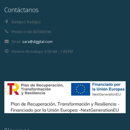
Contáctanos
Badajoz:
Badajoz
Phone:
(+34) 607040194
Email:
sara@diggital.com
Horario de trabajo:
9:00 AM - 7:00 PM