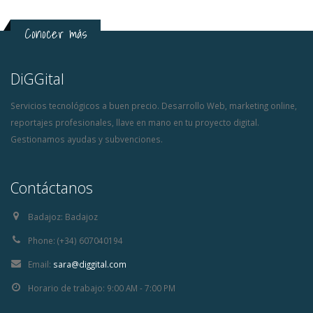
Conocer más
DiGGital
Servicios tecnológicos a buen precio. Desarrollo Web, marketing online,
reportajes profesionales, llave en mano en tu proyecto digital.
Gestionamos ayudas y subvenciones.
Contáctanos
Badajoz:
Badajoz
Phone:
(+34) 607040194
Email:
sara@diggital.com
Horario de trabajo:
9:00 AM - 7:00 PM