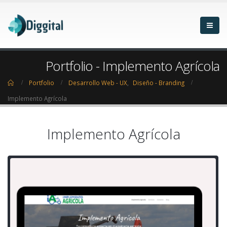
Portfolio - Implemento Agrícola
Home
Portfolio
Desarrollo Web - UX
,
Diseño - Branding
Implemento Agrícola
Implemento Agrícola