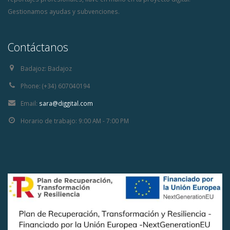
Gestionamos ayudas y subvenciones.
Contáctanos
Badajoz:
Badajoz
Phone:
(+34) 607040194
Email:
sara@diggital.com
Horario de trabajo:
9:00 AM - 7:00 PM