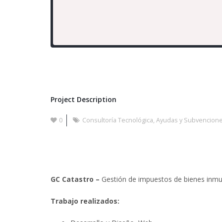
Client
GC CATASTRO -
http://gccatastro.com/
Conocer más
DiGGital
Cont
Servicios tecnológicos a buen precio.
Bada
Desarrollo Web, marketing online,
Pho
reportajes profesionales, llave en mano en
Email
tu proyecto digital. Gestionamos ayudas y
subvenciones.
Hora