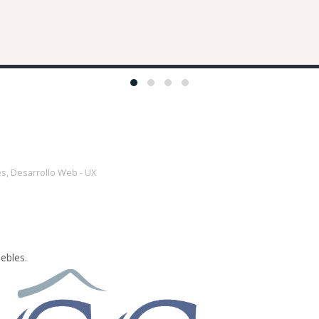
áctanos
joz:
Badajoz
ne:
(+34) 607040194
:
sara@diggital.com
rio de trabajo:
9:00 AM - 7:00 PM