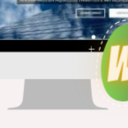
es
,
Desarrollo Web - UX
uebles
.