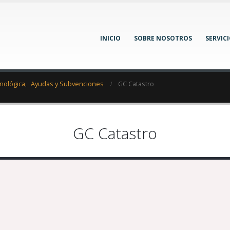
INICIO
SOBRE NOSOTROS
SERVIC
nológica
,
Ayudas y Subvenciones
GC Catastro
GC Catastro