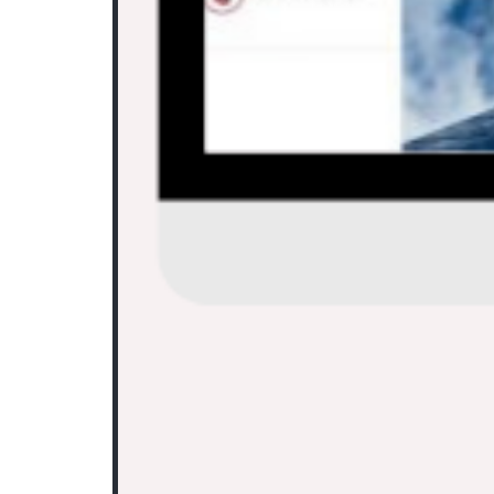
0
Consultoría Tecnológica
,
Ayudas y Subvencion
GC Catastro –
Gestión de impuestos de bienes inm
Trabajo realizados:
Desarrollo y Diseño Web
Diseño de logotipo
Gestión de Subvención
(TICCámara Madrid)