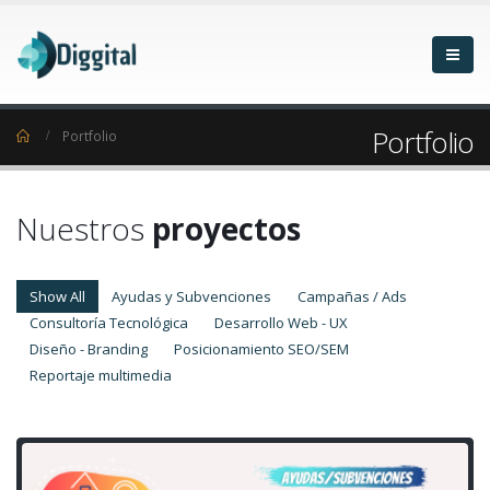
Portfolio
Home
Portfolio
Nuestros
proyectos
Show All
Ayudas y Subvenciones
Campañas / Ads
Consultoría Tecnológica
Desarrollo Web - UX
Diseño - Branding
Posicionamiento SEO/SEM
Reportaje multimedia