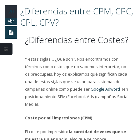
Estrategia en Socia
¿Diferencias entre CPM, CPC,
Media y fases fundamentales
20
CPL, CPV?
Abr
Los beneficios y
problemas del
¿Diferencias entre Costes?
Marketing Mobile
Y estas siglas… ¿Qué son?. Nos encontramos con
términos como estos que no sabemos interpretar, no
os preocupeis, hoy os explicamos qué significan cada
una de estas siglas que se usan para sistemas de
campañas online como puede ser
Google Adword
(en
posicionamiento SEM) Facebook Ads (campañas Social
Media).
Coste por mil impresiones (CPM)
El coste por impresión:
la cantidad de veces que se
muestra un anuncio
, algo que se conoce