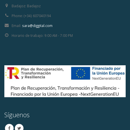
Badajoz:
Badajoz
Phone:
(+34) 607040194
Email:
sara@diggital.com
Horario de trabajo:
9:00 AM - 7:00 PM
Síguenos