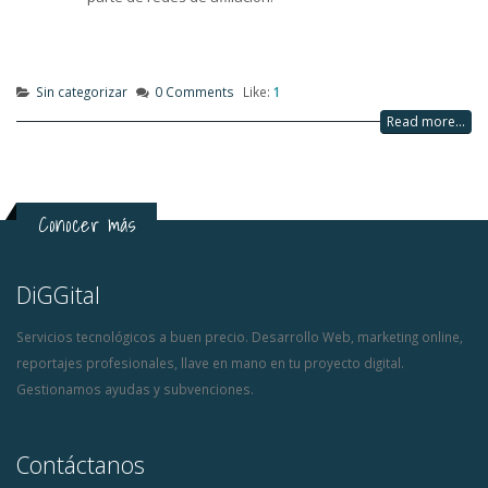
Sin categorizar
0 Comments
Like:
1
Read more...
Conocer más
DiGGital
Servicios tecnológicos a buen precio. Desarrollo Web, marketing online,
reportajes profesionales, llave en mano en tu proyecto digital.
Gestionamos ayudas y subvenciones.
Contáctanos