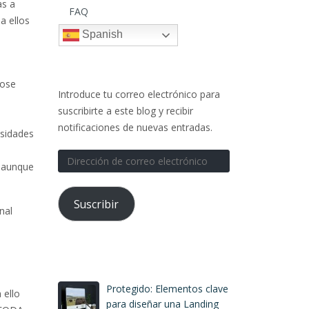
as a
FAQ
a ellos
Spanish
SUSCRÍBETE AL BLOG POR
CORREO ELECTRÓNICO
dose
Introduce tu correo electrónico para
suscribirte a este blog y recibir
notificaciones de nuevas entradas.
esidades
Dirección
, aunque
de
correo
Suscribir
electrónico
nal
LATEST POSTS
 clave
¿Diferencias entre CPM, CPC,
 ello
ding
CPL, CPV?