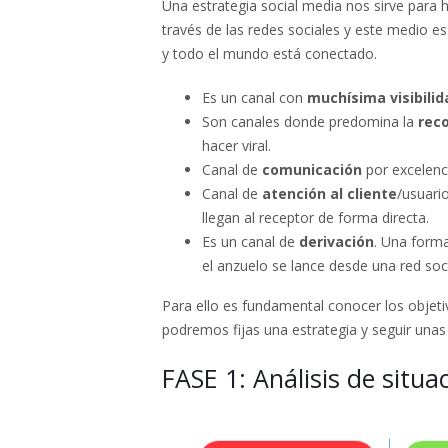
Una estrategia social media nos sirve par
través de las redes sociales y este medio es
y todo el mundo está conectado.
Es un canal con
muchísima visibilid
Son canales donde predomina la
rec
hacer viral.
Canal de
comunicación
por excelenci
Canal de
atención al cliente
/usuari
llegan al receptor de forma directa.
Es un canal de
derivación
. Una form
el anzuelo se lance desde una red soci
Para ello es fundamental conocer los objet
podremos fijas una estrategia y seguir unas
FASE 1: Análisis de situa
Protegido: Elementos clave
para diseñar una Landing