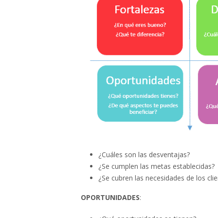
Page
Estrategia en Social Media
y fases fundamentales
Los beneficios y problemas
del Marketing Mobile
¿Cuáles son las desventajas?
¿Se cumplen las metas establecidas?
¿Se cubren las necesidades de los clie
OPORTUNIDADES
: