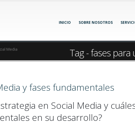
INICIO
SOBRE NOSOTROS
SERVIC
Tag - fases para
cial Media
 Media y fases fundamentales
strategia en Social Media y cuále
entales en su desarrollo?