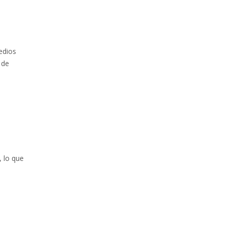
edios
 de
, lo que