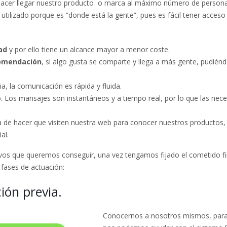
a hacer llegar nuestro producto o marca al máximo número de person
 utilizado porque es “donde está la gente”, pues es fácil tener acceso 
ad
y por ello tiene un alcance mayor a menor coste.
omendación
, si algo gusta se comparte y llega a más gente, pudién
a, la comunicación es rápida y fluida.
o. Los mansajes son instantáneos y a tiempo real, por lo que las nec
a de hacer que visiten nuestra web para conocer nuestros productos
al.
ivos que queremos conseguir, una vez tengamos fijado el cometido fi
 fases de actuación:
ción previa.
¿Diferencias entre CPM, CPC,
Protegido: Elementos
Conocernos a nosotros mismos, para
CPL, CPV?
para diseñar una Lan