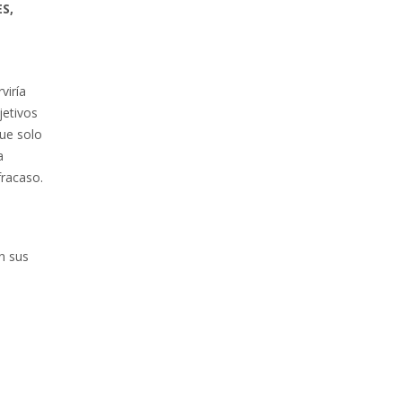
S,
viría
jetivos
que solo
a
fracaso.
n sus