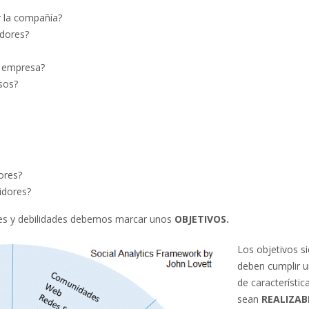
r la compañía?
dores?
a empresa?
sos?
ores?
idores?
des y debilidades debemos marcar unos
OBJETIVOS.
Los objetivos s
deben cumplir u
de característic
sean
REALIZAB