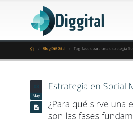
Home
Blog DiGGital
Tag -
fases para una estrategia So
Estrategia en Social
08
May
¿Para qué sirve una e
son las fases fundam