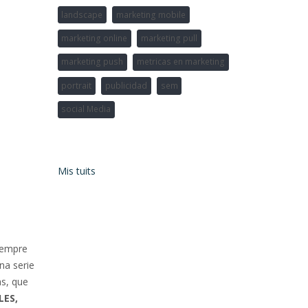
SÍGUEME EN TWITTER
Mis tuits
iempre
na serie
as, que
LES,