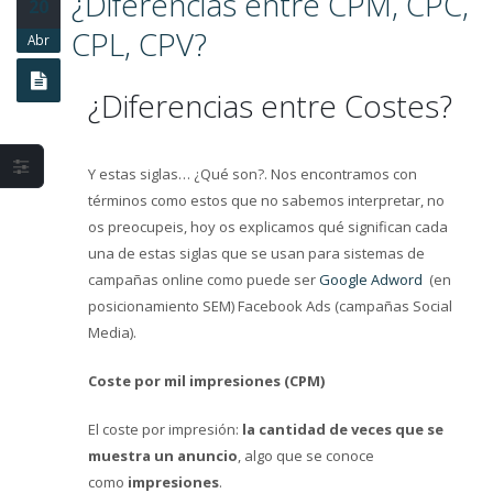
¿Diferencias entre CPM, CPC,
20
Estrategia en Social
Media y fases fundamentales
CPL, CPV?
Abr
Los beneficios y
¿Diferencias entre Costes?
problemas del
Marketing Mobile
Y estas siglas… ¿Qué son?. Nos encontramos con
términos como estos que no sabemos interpretar, no
os preocupeis, hoy os explicamos qué significan cada
una de estas siglas que se usan para sistemas de
campañas online como puede ser
Google Adword
(en
posicionamiento SEM) Facebook Ads (campañas Social
Media).
Coste por mil impresiones (CPM)
El coste por impresión:
la cantidad de veces que se
muestra un anuncio
, algo que se conoce
como
impresiones
.