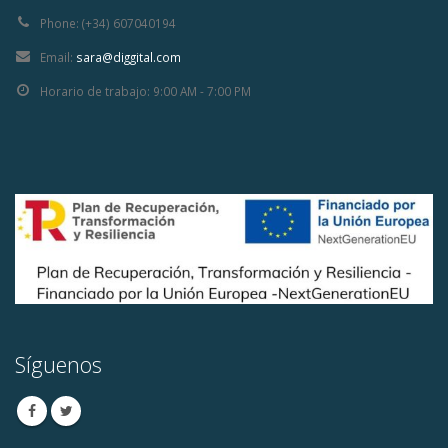
Phone:
(+34) 607040194
Email:
sara@diggital.com
Horario de trabajo:
9:00 AM - 7:00 PM
Síguenos