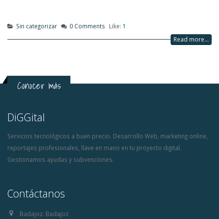
Sin categorizar
0 Comments
Like:
1
Read more...
Conocer más
DiGGital
Servicios tecnológicos a buen precio. Desarrollo Web, marketing online,
reportajes profesionales, llave en mano en tu proyecto digital.
Gestionamos ayudas y subvenciones.
Contáctanos
Badajoz:
Badajoz