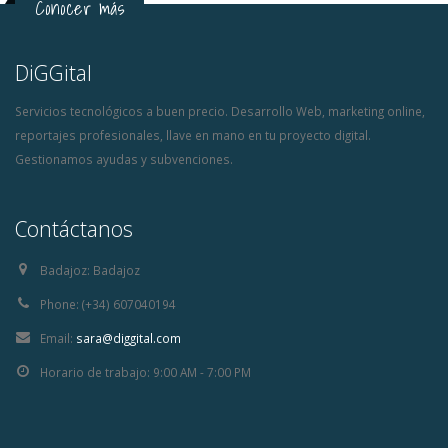
Conocer más
Estrategia en Socia
Media y fases fundamentales
DiGGital
Los beneficios y
problemas del
Servicios tecnológicos a buen precio. Desarrollo Web, marketing online,
Marketing Mobile
reportajes profesionales, llave en mano en tu proyecto digital.
Gestionamos ayudas y subvenciones.
Contáctanos
Badajoz:
Badajoz
Phone:
(+34) 607040194
Email:
sara@diggital.com
Horario de trabajo:
9:00 AM - 7:00 PM