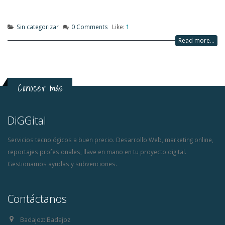
Sin categorizar
0 Comments
Like:
1
Read more...
Conocer más
DiGGital
Servicios tecnológicos a buen precio. Desarrollo Web, marketing online,
reportajes profesionales, llave en mano en tu proyecto digital.
Gestionamos ayudas y subvenciones.
Contáctanos
Badajoz:
Badajoz