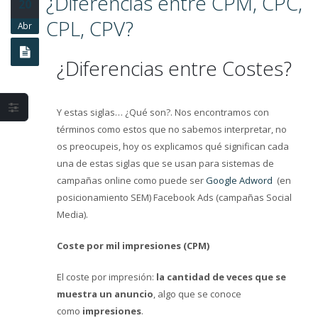
¿Diferencias entre CPM, CPC,
20
Estrategia en Social
Media y fases fundamentales
CPL, CPV?
Abr
Los beneficios y
¿Diferencias entre Costes?
problemas del
Marketing Mobile
Y estas siglas… ¿Qué son?. Nos encontramos con
términos como estos que no sabemos interpretar, no
os preocupeis, hoy os explicamos qué significan cada
una de estas siglas que se usan para sistemas de
campañas online como puede ser
Google Adword
(en
posicionamiento SEM) Facebook Ads (campañas Social
Media).
Coste por mil impresiones (CPM)
El coste por impresión:
la cantidad de veces que se
muestra un anuncio
, algo que se conoce
como
impresiones
.