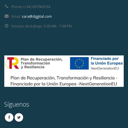
Phone:
(+34) 607040194
Email:
sara@diggital.com
Horario de trabajo:
9:00 AM - 7:00 PM
Síguenos