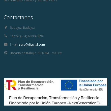
Gestionamos ayudas y subvenciones.
Contáctanos
Badajoz:
Badajoz
Phone:
(+34) 607040194
Email:
sara@diggital.com
Horario de trabajo:
9:00 AM - 7:00 PM