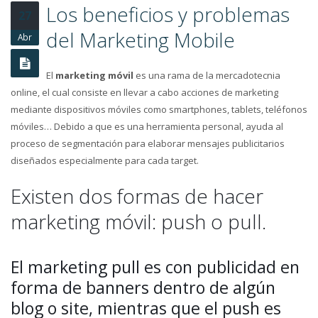
Estrategia en Social
Los beneficios y problemas
27
Media y fases fundamentales
del Marketing Mobile
Abr
Los beneficios y
problemas del
El
marketing móvil
es una rama de la mercadotecnia
Marketing Mobile
online, el cual consiste en llevar a cabo acciones de marketing
mediante dispositivos móviles como smartphones, tablets, teléfonos
móviles… Debido a que es una herramienta personal, ayuda al
proceso de segmentación para elaborar mensajes publicitarios
diseñados especialmente para cada target.
Existen dos formas de hacer
marketing móvil: push o pull.
El marketing pull es con publicidad en
forma de banners dentro de algún
blog o site, mientras que el push es