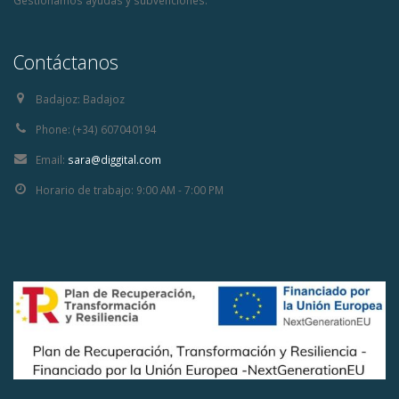
Gestionamos ayudas y subvenciones.
Contáctanos
Badajoz:
Badajoz
Phone:
(+34) 607040194
Email:
sara@diggital.com
Horario de trabajo:
9:00 AM - 7:00 PM