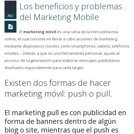
Estrategia en Social
Los beneficios y problemas
27
Media y fases fundamentales
del Marketing Mobile
Abr
Los beneficios y
problemas del
El
marketing móvil
es una rama de la mercadotecnia
Marketing Mobile
online, el cual consiste en llevar a cabo acciones de marketing
mediante dispositivos móviles como smartphones, tablets, teléfonos
móviles… Debido a que es una herramienta personal, ayuda al
proceso de segmentación para elaborar mensajes publicitarios
diseñados especialmente para cada target.
Existen dos formas de hacer
marketing móvil: push o pull.
El marketing pull es con publicidad en
forma de banners dentro de algún
blog o site, mientras que el push es