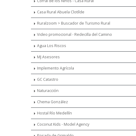
Corral de los Niños - Casa Rural
Casa Rural Abuela Clotílde
Ruralzoom > Buscador de Turismo Rural
Video promocional - Redecilla del Camino
Agua Los Riscos
MJ Asesores
Implemento Agrícola
GC Catastro
Naturacción
Chema González
Hostal Río Medellín
Coconut Kids - Model Agency
Posada de Grimaldo